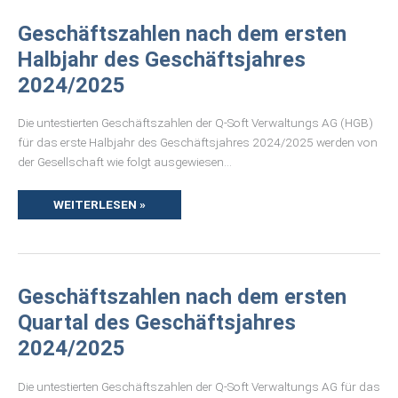
GESCHÄFTSZAHLEN
Geschäftszahlen nach dem ersten
NACH
DEM
Halbjahr des Geschäftsjahres
ERSTEN
HALBJAHR
2024/2025
DES
GESCHÄFTSJAHRES
2024/2025
Die untestierten Geschäftszahlen der Q-Soft Verwaltungs AG (HGB)
für das erste Halbjahr des Geschäftsjahres 2024/2025 werden von
der Gesellschaft wie folgt ausgewiesen…
WEITERLESEN »
GESCHÄFTSZAHLEN
Geschäftszahlen nach dem ersten
NACH
DEM
Quartal des Geschäftsjahres
ERSTEN
QUARTAL
2024/2025
DES
GESCHÄFTSJAHRES
2024/2025
Die untestierten Geschäftszahlen der Q-Soft Verwaltungs AG für das