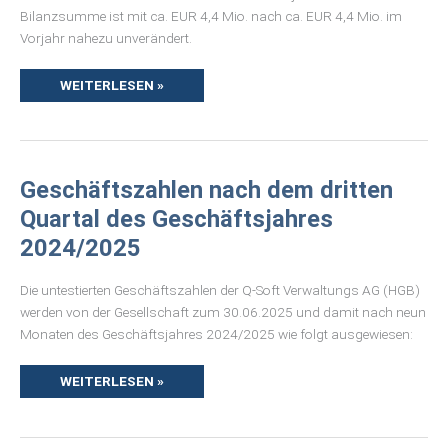
Bilanzsumme ist mit ca. EUR 4,4 Mio. nach ca. EUR 4,4 Mio. im
Vorjahr nahezu unverändert.
WEITERLESEN »
GESCHÄFTSZAHLEN
Geschäftszahlen nach dem dritten
NACH
DEM
Quartal des Geschäftsjahres
DRITTEN
QUARTAL
2024/2025
DES
GESCHÄFTSJAHRES
2024/2025
Die untestierten Geschäftszahlen der Q-Soft Verwaltungs AG (HGB)
werden von der Gesellschaft zum 30.06.2025 und damit nach neun
Monaten des Geschäftsjahres 2024/2025 wie folgt ausgewiesen:
WEITERLESEN »