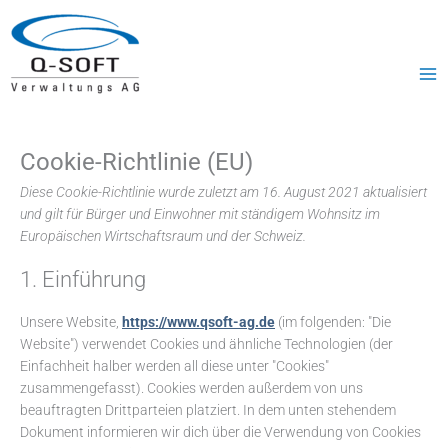
Zum
MA
Inhalt
ME
springen
Cookie-Richtlinie (EU)
Consent
Consent
Consent
Consent
Consent
Marketing
to
to
to
to
to
Diese Cookie-Richtlinie wurde zuletzt am 16. August 2021 aktualisiert
service
service
service
service
service
und gilt für Bürger und Einwohner mit ständigem Wohnsitz im
wordpress
elementor
complianz
wordfence
sonstiges
Europäischen Wirtschaftsraum und der Schweiz.
1. Einführung
Unsere Website,
https://www.qsoft-ag.de
(im folgenden: "Die
Website") verwendet Cookies und ähnliche Technologien (der
Einfachheit halber werden all diese unter "Cookies"
zusammengefasst). Cookies werden außerdem von uns
beauftragten Drittparteien platziert. In dem unten stehendem
Dokument informieren wir dich über die Verwendung von Cookies